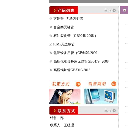
※
方矩管--无缝方矩管
※
合金类无缝管
※
石油裂化管（GB9948-2008 ）
※
16Mn无缝钢管
※
化肥设备用管（GB6479-2000）
※
高压化肥设备用无缝管GB6479--2008
※
高压锅炉管GB5310-2013
销售一部
联系人：王经理