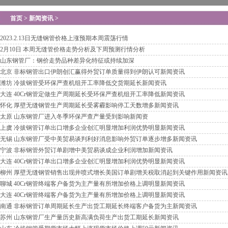
首页
>
新闻资讯
>
2023.2.13日无缝钢管价格上涨预期本周震荡行情
2月10日 本周无缝管价格走势分析及下周预测行情分析
山东钢管厂：钢价走势品种差异化特征或持续加深
北京 非标钢管出口伊朗创汇赢得外贸订单质量得到伊朗认可新闻资讯
潍坊 冷拔钢管受环保严查机组开工率降低交货期延长新闻资讯
大连 40Cr钢管定做生产周期延长受环保严查机组开工率降低新闻资讯
怀化 厚壁无缝钢管生产周期延长受雾霾影响停工天数增多新闻资讯
太原 山东钢管厂进入冬季环保严查产量受到影响新闻资
上虞 冷拔钢管订单出口增多企业创汇明显增加利润优势明显新闻资讯
无锡 山东钢管厂受中美贸易谈判利好消息影响外贸订单逐步增多新闻资讯
宁波 非标钢管外贸订单剧增中美贸易谈成企业利润增加新闻资讯
大连 40Cr钢管订单出口增多企业创汇明显增加利润优势明显新闻资讯
柳州 厚壁无缝钢管销售出现井喷式增长美国订单剧增关税取消起到关键作用新闻资讯
聊城 40Cr钢管终端客户备货为主产量有所增加价格上调明显新闻资讯
大连 40Cr钢管终端客户备货为主产量有所增加价格上调明显新闻资讯
南通 非标钢管订单周期延长生产出货工期延长终端客户备货为主新闻资讯
苏州 山东钢管厂生产量历史新高满负荷生产出货工期延长新闻资讯